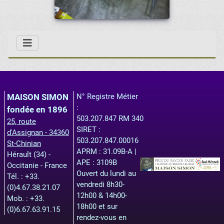
MAISON SIMON
N° Registre Métier
:
fondée en 1896
503.207.847 RM 340
25, route
SIRET :
d'Assignan - 34360
503.207.847.00016
St-Chinian
APRM : 31.09B-A |
Hérault (34) -
APE : 3109B
Occitanie - France
Ouvert du lundi au
Tél. : +33.
vendredi 8h30-
(0)4.67.38.21.07
12h00 & 14h00-
Mob. : +33.
18h00 et sur
(0)6.67.63.91.15
rendez-vous en